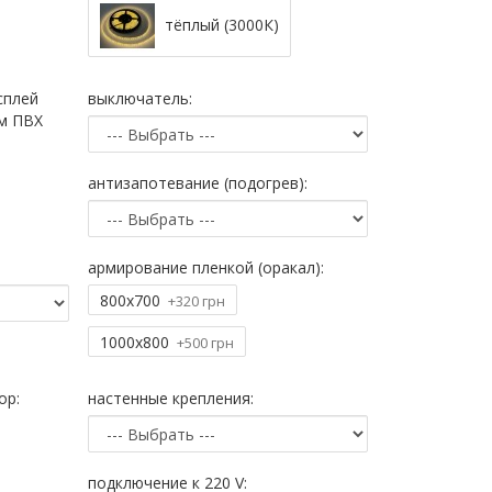
тёплый (3000К)
сплей
выключатель:
ом ПВХ
антизапотевание (подогрев):
армирование пленкой (оракал):
800х700
+320 грн
1000х800
+500 грн
ор:
настенные крепления:
подключение к 220 V: