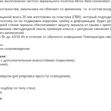
из экологически чистого зеркального полотна Mirox New Generatio
странства, амальгама не облезает со временем, т.к. в состав вход
лщиной всего 20 мм изготовлен из пластика (ПВХ), который подходи
поэтому он не подвержен коррозии, грибку и деформации, будет д
ней стенке зеркала обеспечивают защиту зеркала от срыва с креп
ванием
светодиодной ленты премиум класса с ресурсом свечения 
ез затемнений.
 Вт до 10/15 Вт в отличие от обычного освещения.
Температура све
ы.
ное сопровождение.
але:
ч. с дополнительным влагостойким покрытием),
ния),
ммером (регулировка яркости освещения),
подбор по типу стен),
у.
т: