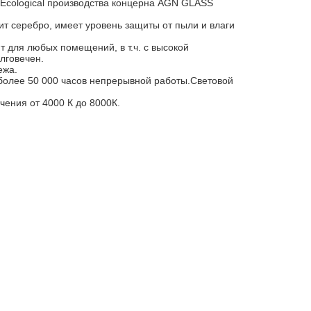
n Ecological производства концерна AGN GLASS
ит серебро, имеет уровень защиты от пыли и влаги
т для любых помещений, в т.ч. с высокой
олговечен.
ежа.
более 50 000 часов непрерывной работы.
Световой
чения от 4000 К до 8000К.