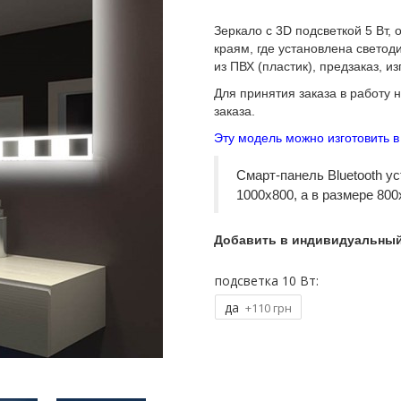
Зеркало
с 3D подсветкой 5 Вт
, 
краям, где установлена светод
из ПВХ (пластик), предзаказ, и
Для принятия заказа в работу 
заказа.
Эту модель можно изготовить в
Смарт-панель Bluetooth у
1000х800, а в размере 800
Добавить в индивидуальный
подсветка 10 Вт:
да
+110 грн