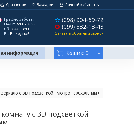
Сравнение
Закладки
Личный кабинет
(098) 904-69-72
График работы:
Пн-Пт.
9:00 - 20:00
(099) 632-13-43
Сб.
9:00 - 18:00
Вс.
Выходной
Заказать обратный звонок
Кошик
: 0
ная информация
Зеркало с 3D подсветкой "Монро" 800х800 мм
 комнату с 3D подсветкой
 мм