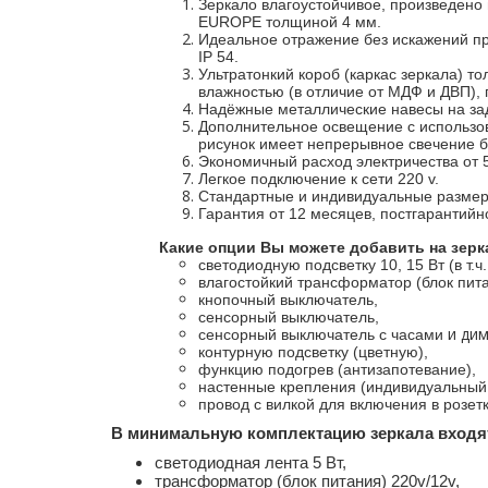
Зеркало влагоустойчивое, произведено 
EUROPE толщиной 4 мм.
Идеальное отражение без искажений про
IP 54.
Ультратонкий короб (каркас зеркала) то
влажностью (в отличие от МДФ и ДВП), 
Надёжные металлические навесы на зад
Дополнительное освещение с ис
пользо
рисунок имеет непрерывное свечение б
Экономичный расход электричества от 5
Легкое подключение к сети 220 v.
Стандартные и индивидуальные размер
Гарантия от 12 месяцев, постгарантий
Какие опции Вы можете добавить на зерк
светодиодную подсветку 10, 15 Вт (в т.
влагостойкий трансформатор (блок пита
кнопочный выключатель,
сенсорный выключатель,
и ди
сенсорный выключатель с часами
контурную подсветку (цветную),
функцию подогрев (антизапотевание),
настенные крепления (индивидуальный 
провод с вилкой для включения в розетк
В минимальную комплектацию зеркала входя
светодиодная лента 5 Вт,
трансформатор (блок питания) 220v/12v,