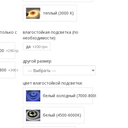
теплый (3000 К)
только с
влагостойкая подсветка (по
необходимости):
да
+200 грн
700
+290 грн
другой размер:
х800
+390 грн
цвет влагостойкой подсветки:
белый холодный (7000-8000К)
белый (4500-6000К)