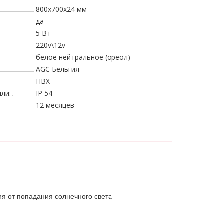
800х700х24 мм
да
5 Вт
220v\12v
белое нейтральное (ореол)
AGC Бельгия
ПВХ
ли:
IP 54
12 месяцев
ия от попадания солнечного света