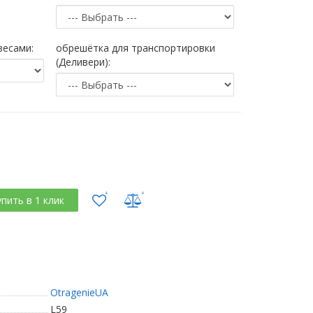
весами:
обрешётка для транспортировки
(Деливери):
упить в 1 клик
OtragenieUA
L59