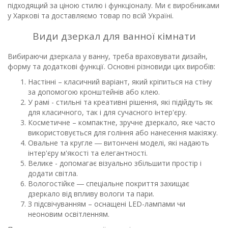
підходящий за ціною стилю і функціоналу. Ми є виробниками
у Харкові та доставляємо товар по всій Україні.
Види дзеркал для ванної кімнати
Вибираючи дзеркала у ванну, треба враховувати дизайн,
форму та додаткові функції. Основні різновиди цих виробів:
Настінні – класичний варіант, який кріпиться на стіну
за допомогою кронштейнів або клею.
У рамі - стильні та креативні рішення, які підійдуть як
для класичного, так і для сучасного інтер'єру.
Косметичне – компактне, зручне дзеркало, яке часто
використовується для гоління або нанесення макіяжу.
Овальне та кругле ― витончені моделі, які надають
інтер'єру м'якості та елегантності.
Велике - допомагає візуально збільшити простір і
додати світла.
Вологостійке ― спеціальне покриття захищає
дзеркало від впливу вологи та пари.
З підсвічуванням – оснащені LED-лампами чи
неоновим освітленням.