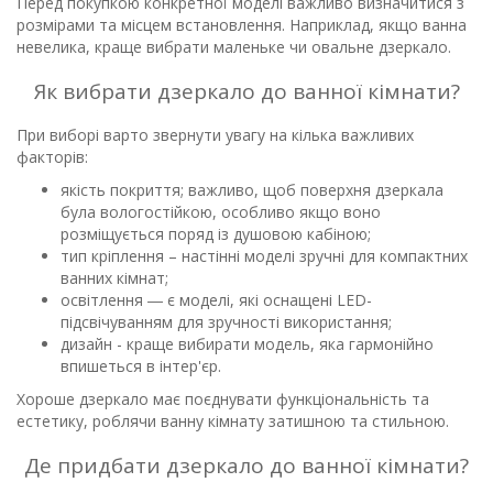
Перед покупкою конкретної моделі важливо визначитися з
розмірами та місцем встановлення. Наприклад, якщо ванна
невелика, краще вибрати маленьке чи овальне дзеркало.
Як вибрати дзеркало до ванної кімнати?
При виборі варто звернути увагу на кілька важливих
факторів:
якість покриття; важливо, щоб поверхня дзеркала
була вологостійкою, особливо якщо воно
розміщується поряд із душовою кабіною;
тип кріплення – настінні моделі зручні для компактних
ванних кімнат;
освітлення ― є моделі, які оснащені LED-
підсвічуванням для зручності використання;
дизайн - краще вибирати модель, яка гармонійно
впишеться в інтер'єр.
Хороше дзеркало має поєднувати функціональність та
естетику, роблячи ванну кімнату затишною та стильною.
Де придбати дзеркало до ванної кімнати?