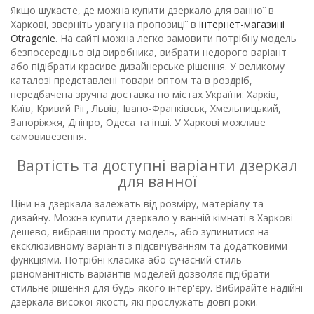
Якщо шукаєте, де можна купити дзеркало для ванної в
Харкові, зверніть увагу на пропозиції в
інтернет-магазині
Otragenie
. На сайті можна легко замовити потрібну модель
безпосередньо від виробника, вибрати недорого варіант
або підібрати красиве дизайнерське рішення. У великому
каталозі представлені товари оптом та в роздріб,
передбачена зручна доставка по містах України: Харків,
Київ, Кривий Ріг, Львів, Івано-Франківськ, Хмельницький,
Запоріжжя, Дніпро, Одеса та інші. У Харкові можливе
самовивезення.
Вартість та доступні варіанти дзеркал
для ванної
Ціни на дзеркала залежать від розміру, матеріалу та
дизайну. Можна купити дзеркало у ванній кімнаті в Харкові
дешево, вибравши просту модель, або зупинитися на
ексклюзивному варіанті з підсвічуванням та додатковими
функціями. Потрібні класика або сучасний стиль -
різноманітність варіантів моделей дозволяє підібрати
стильне рішення для будь-якого інтер'єру. Вибирайте надійні
дзеркала високої якості, які прослужать довгі роки.