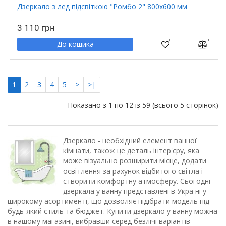
Дзеркало з лед підсвіткою "Ромбо 2" 800х600 мм
3 110 грн
До кошика
1
2
3
4
5
>
>|
Показано з 1 по 12 із 59 (всього 5 сторінок)
Дзеркало - необхідний елемент ванної
кімнати, також це деталь інтер'єру, яка
може візуально розширити місце, додати
освітлення за рахунок відбитого світла і
створити комфортну атмосферу. Сьогодні
дзеркала у ванну представлені в Україні у
широкому асортименті, що дозволяє підібрати модель під
будь-який стиль та бюджет. Купити дзеркало у ванну можна
в нашому магазині, вибравши серед безлічі варіантів