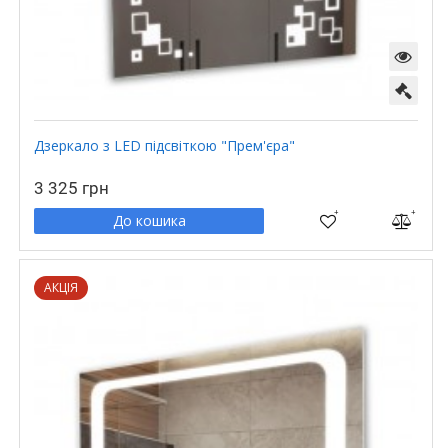
Дзеркало з LED підсвіткою "Прем'єра"
3 325 грн
До кошика
АКЦIЯ