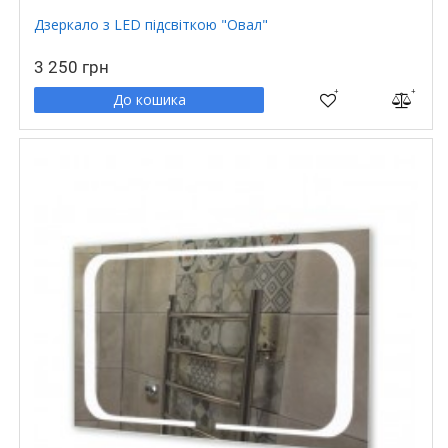
Дзеркало з LED підсвіткою "Овал"
3 250 грн
До кошика