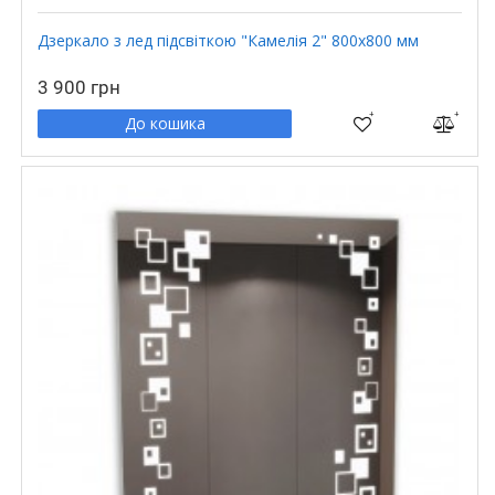
Дзеркало з лед підсвіткою "Камелія 2" 800х800 мм
3 900 грн
До кошика