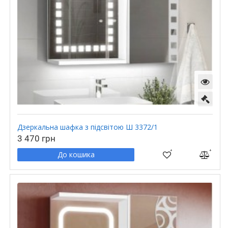
Дзеркальна шафка з підсвітою Ш 3372/1
3 470 грн
До кошика