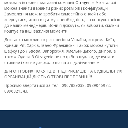
можна в інтернет-магазині компанії
Otragenie
. У каталозі
можна знайти варіанти різних розмірів і конфігурацій.
Замовлення можна зробити самостійно онлайн або
звернутися, якщо в цьому є необхідність, за консультацією
до наших менеджерів. Вони підкажуть, як вибрати, скільки
коштує та інші важливі моменти.
Доставка можлива в різні регіони України, зокрема Київ,
Кривий Ріг, Харків, Івано-Франківськ. Також можна купити
шафку і до Львова, Запоріжжя, Хмельницького, Дніпра, а
також Одеси. З Otragenie не потрібно шукати, де купити
стильне і якісне дзеркало шафа з підсвічуванням.
ДЛЯ ОПТОВИХ ПОКУПЦІВ, ПІДПРИЄМЦІВ ТА БУДІВЕЛЬНИХ
ОРГАНІЗАЦІЙ ДІЮТЬ ОПТОВІ ПРОПОЗИЦІЇ!!!
Просимо звертатися за тел . 0967829038, 0989046972,
0996321343.