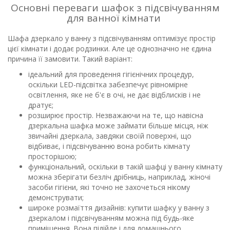
Основні переваги шафок з підсвічуванням
для ванної кімнати
Шафа дзеркало у ванну з підсвічуванням оптимізує простір
цієї кімнати і додає родзинки. Але це однозначно не єдина
причина її замовити. Такий варіант:
ідеальний для проведення гігієнічних процедур,
оскільки LED-підсвітка забезпечує рівномірне
освітлення, яке не б'є в очі, не дає відблисків і не
дратує;
розширює простір. Незважаючи на те, що навісна
дзеркальна шафка може займати більше місця, ніж
звичайні дзеркала, завдяки своїй поверхні, що
відбиває, і підсвічуванню вона робить кімнату
просторішою;
функціональний, оскільки в такій шафці у ванну кімнату
можна зберігати безліч дрібниць, наприклад, жіночі
засоби гігієни, які точно не захочеться нікому
демонструвати;
широке розмаїття дизайнів: купити шафку у ванну з
дзеркалом і підсвічуванням можна під будь-яке
приміщення. Вона підійде і для домашнього