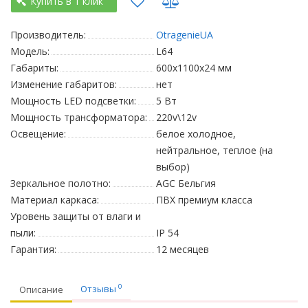
Купить в 1 клик
Производитель:
OtragenieUA
Модель:
L64
Габариты:
600х1100х24 мм
Изменение габаритов:
нет
Мощность LED подсветки:
5 Вт
Мощность трансформатора:
220v\12v
Освещение:
белое холодное,
нейтральное, теплое (на
выбор)
Зеркальное полотно:
AGC Бельгия
Материал каркаса:
ПВХ премиум класса
Уровень защиты от влаги и
пыли:
IP 54
Гарантия:
12 месяцев
0
Отзывы
Описание