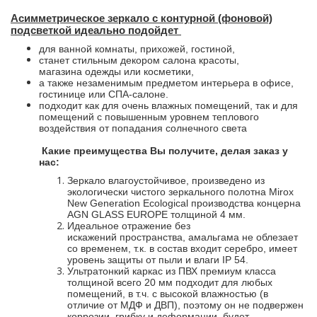
Асимметрическое зеркало с контурной (фоновой)
подсветкой идеально подойдет
для ванной комнаты, прихожей, гостиной,
станет стильным декором салона красоты,
магазина одежды или косметики,
а также незаменимым предметом интерьера в офисе,
гостинице или СПА-салоне.
подходит как для очень влажных помещений, так и для
помещений с повышенным уровнем теплового
воздействия от попадания солнечного света
Какие преимущества Вы получите, делая заказ у
нас:
Зеркало влагоустойчивое, произведено из
экологически чистого зеркального полотна Mirox
New Generation Ecological производства концерна
AGN GLASS EUROPE толщиной 4 мм.
Идеальное отражение без
искажений пространства, амальгама не облезает
со временем, т.к. в состав входит серебро, имеет
уровень защиты от пыли и влаги IP 54.
Ультратонкий каркас из ПВХ премиум класса
толщиной всего 20 мм подходит для любых
помещений, в т.ч. с высокой влажностью (в
отличие от МДФ и ДВП), поэтому он не подвержен
коррозии, грибку и деформации, будет