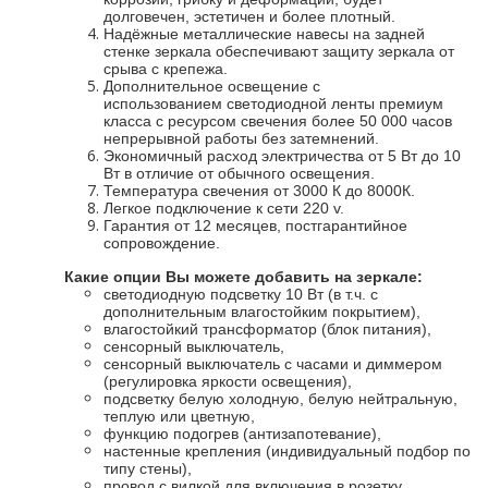
долговечен, эстетичен и более плотный.
Надёжные металлические навесы на задней
стенке зеркала обеспечивают защиту зеркала от
срыва с крепежа.
Дополнительное освещение с
ис
пользованием
светодиодной ленты премиум
класса с ресурсом свечения более 50 000 часов
непрерывной работы
без затемнений.
Экономичный расход электричества от 5 Вт до 10
Вт в отличие от обычного освещения.
Температура свечения от 3000 К до 8000К.
Легкое подключение к сети 220 v.
Гарантия от 12 месяцев, постгарантийное
сопровождение.
Какие опции Вы можете добавить на зеркале:
светодиодную подсветку 10 Вт (в т.ч. с
дополнительным влагостойким покрытием),
влагостойкий трансформатор (блок питания),
сенсорный выключатель,
сенсорный выключатель с часами и диммером
(регулировка яркости освещения),
подсветку белую холодную, белую нейтральную,
теплую или цветную,
функцию подогрев (антизапотевание),
настенные крепления (индивидуальный подбор по
типу стены),
провод с вилкой для включения в розетку.