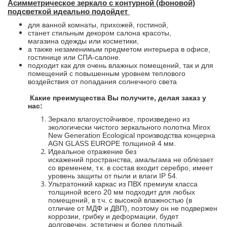
Асимметрическое зеркало с контурной (фоновой)
подсветкой идеально подойдет
для ванной комнаты, прихожей, гостиной,
станет стильным декором салона красоты,
магазина одежды или косметики,
а также незаменимым предметом интерьера в офисе,
гостинице или СПА-салоне.
подходит как для очень влажных помещений, так и для
помещений с повышенным уровнем теплового
воздействия от попадания солнечного света
Какие преимущества Вы получите, делая заказ у
нас:
Зеркало влагоустойчивое, произведено из
экологически чистого зеркального полотна Mirox
New Generation Ecological производства концерна
AGN GLASS EUROPE толщиной 4 мм.
Идеальное отражение без
искажений пространства, амальгама не облезает
со временем, т.к. в состав входит серебро, имеет
уровень защиты от пыли и влаги IP 54.
Ультратонкий каркас из ПВХ премиум класса
толщиной всего 20 мм подходит для любых
помещений, в т.ч. с высокой влажностью (в
отличие от МДФ и ДВП), поэтому он не подвержен
коррозии, грибку и деформации, будет
долговечен, эстетичен и более плотный.