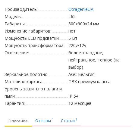
Производитель:
OtragenieUA
Модель:
L65
Габариты:
800х900х24 мм
Изменение габаритов:
нет
Мощность LED подсветки:
5 Вт
Мощность трансформатора:
220v\12v
Освещение:
белое холодное,
нейтральное, теплое (на
выбор)
Зеркальное полотно:
AGC Бельгия
Материал каркаса:
ПВХ премиум класса
Уровень защиты от влаги и
пыли:
IP 54
Гарантия:
12 месяцев
1
1
Отзывы
Статьи
Описание