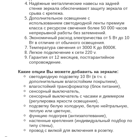
Надёжные металлические навесы на задней
стенке зеркала обеспечивают защиту зеркала от
срыва с крепежа.
Дополнительное освещение с
ис
пользованием
светодиодной ленты премиум
класса с ресурсом свечения более 50 000 часов
непрерывной работы
без затемнений.
Экономичный расход электричества от 5 Вт до 10
Вт в отличие от обычного освещения.
Температура свечения от 3000 К до 8000К.
Легкое подключение к сети 220 v.
Гарантия от 12 месяцев, постгарантийное
сопровождение.
Какие опции Вы можете добавить на зеркале:
светодиодную подсветку 10 Вт (в т.ч. с
дополнительным влагостойким покрытием),
влагостойкий трансформатор (блок питания),
сенсорный выключатель,
сенсорный выключатель с часами и диммером
(регулировка яркости освещения),
подсветку белую холодную, белую нейтральную,
теплую или цветную,
функцию подогрев (антизапотевание),
настенные крепления (индивидуальный подбор по
типу стены),
провод с вилкой для включения в розетку.