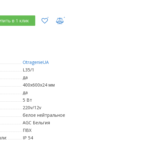
упить в 1 клик
OtragenieUA
L35/1
да
400х600х24 мм
да
5 Вт
220v/12v
белое нейтральное
AGC Бельгия
ПВХ
ли:
IP 54