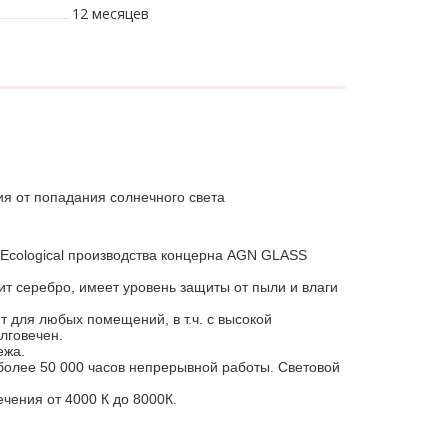
12 месяцев
ия от попадания солнечного света
n Ecological производства концерна AGN GLASS
ит серебро, имеет уровень защиты от пыли и влаги
т для любых помещений, в т.ч. с высокой
олговечен.
ежа.
более 50 000 часов непрерывной работы.
Световой
чения от 4000 К до 8000К.