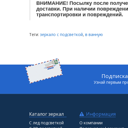
ВНИМАНИЕ! Посылку после получен
доставки. При наличии повреждений
транспортировки и повреждений.
Теги:
зеркало с подсветкой
,
в ванную
Подписка
Узнай первым про
Каталог зеркал
Информация
С лед подсветкой
О компании