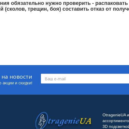
ия обязательно нужно проверить - распаковать
 (сколов, трещин, боя) составить отказ от полу
 на новости
 акции и скидки!
OtragenieUA 
ассортименто
3D подсветко