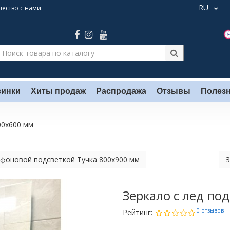
RU
ество с нами
инки
Хиты продаж
Распродажа
Отзывы
Полез
00х600 мм
 фоновой подсветкой Тучка 800х900 мм
З
Зеркало с лед по
0 отзывов
Рейтинг: