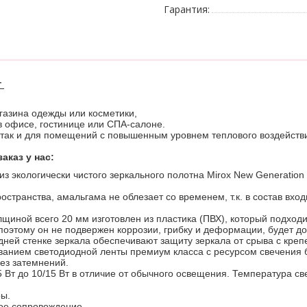
Гарантия:
т
газина одежды или косметики,
 офисе, гостинице или СПА-салоне.
 так и для помещений с повышенным уровнем теплового воздейств
аказ у нас:
из экологически чистого зеркального полотна Mirox New Generatio
странства, амальгама не облезает со временем, т.к. в состав вход
лщиной всего 20 мм изготовлен из пластика (ПВХ), который подходи
поэтому он не подвержен коррозии, грибку и деформации, будет д
ней стенке зеркала обеспечивают защиту зеркала от срыва с креп
ванием
светодиодной ленты премиум класса с ресурсом свечения 
ез затемнений.
 Вт до 10/15 Вт в отличие от обычного освещения.
Температура све
ы.
ное сопровождение.