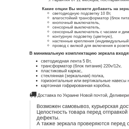
Какие опции Вы можете добавить на зерк
светодиодную подсветку 10 Вт,
влагостойкий трансформатор (блок пита
кнопочный выключатель,
сенсорный выключатель,
сенсорный выключатель с часами и дим
контурную подсветку (цветную),
настенные крепления (индивидуальный 
провод с вилкой для включения в розетк
В минимальную комплектацию зеркала входя
светодиодная лента 5 Вт,
трансформатор (блок питания) 220v/12v,
пластиковый каркас,
стеклянная (зеркальная) полка,
горизонтальные или вертикальные навесы н
картонная гофрированная коробка.
Доставка по Украине Новой почтой, Деливери 
Возможен самовывоз, курьерская доста
Целостность товара перед отправкой
дефекты.
А также зеркала проверяются перед о