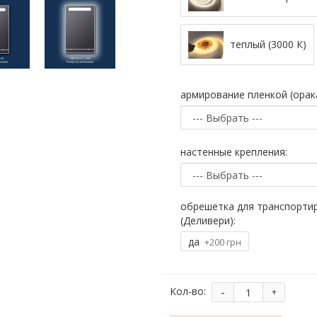
теплый (3000 К)
армирование пленкой (орака
настенные крепления:
обрешетка для транспорти
(Деливери):
да
+200 грн
-
Кол-во:
+