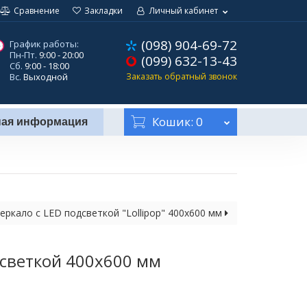
Сравнение
Закладки
Личный кабинет
(098) 904-69-72
График работы:
Пн-Пт.
9:00 - 20:00
(099) 632-13-43
Сб.
9:00 - 18:00
Вс.
Выходной
Заказать обратный звонок
Кошик
: 0
ная информация
еркало с LED подсветкой "Lollipop" 400х600 мм
дсветкой 400х600 мм