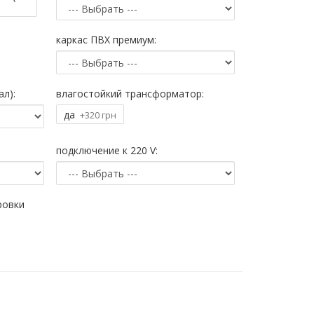
каркас ПВХ премиум:
л):
влагостойкий трансформатор:
да
+320 грн
подключение к 220 V:
ровки