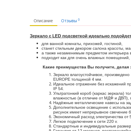
0
Описание
Отзывы
Зеркало с LED подсветкой идеально подойде
для ванной комнаты, прихожей, гостиной,
станет стильным декором салона красоты, ма
а также незаменимым предметом интерьера в
подходит как для очень влажных помещений,
Какие преимущества Вы получите, делая з
Зеркало влагоустойчивое, произведено 
EUROPE толщиной 4 мм.
Идеальное отражение без искажений про
IP 54.
Ультратонкий короб (каркас зеркала) то
влажностью (в отличие от МДФ и ДВП), 
Надёжные металлические навесы на зад
Дополнительное освещение с ис
пользо
рисунок имеет непрерывное свечение б
Экономичный расход электричества от 5
Легкое подключение к сети 220 v.
Стандартные и индивидуальные размер
Гарантия от 12 месяцев, постгарантий