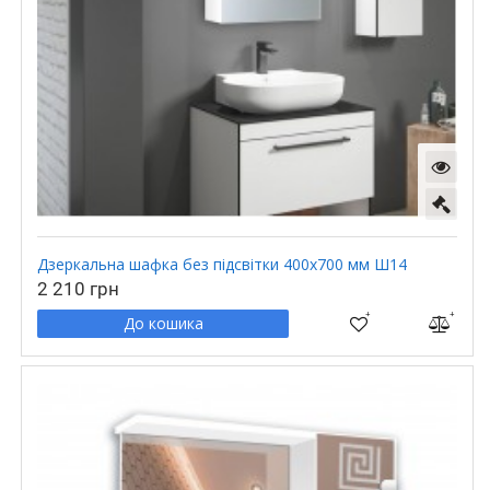
Дзеркальна шафка без підсвітки 400х700 мм Ш14
2 210 грн
До кошика