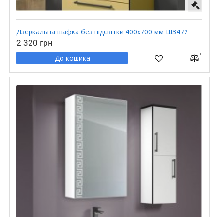
Дзеркальна шафка без підсвітки 400х700 мм Ш3472
2 320 грн
До кошика