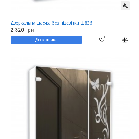
Дзеркальна шафка без підсвітки Ш836
2 320 грн
До кошика