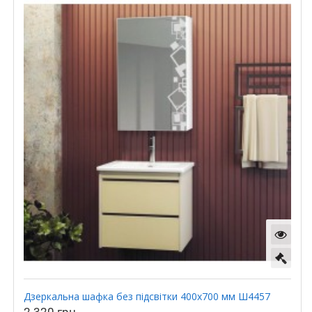
Дзеркальна шафка без підсвітки 400х700 мм Ш4457