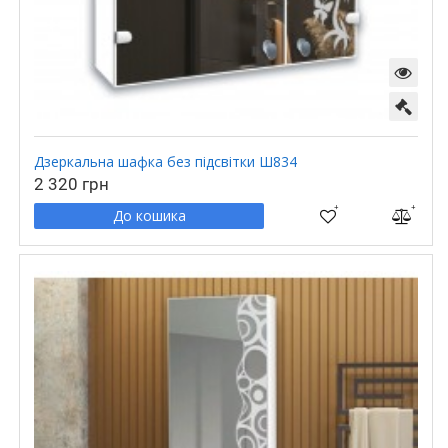
Дзеркальна шафка без підсвітки Ш834
2 320 грн
До кошика