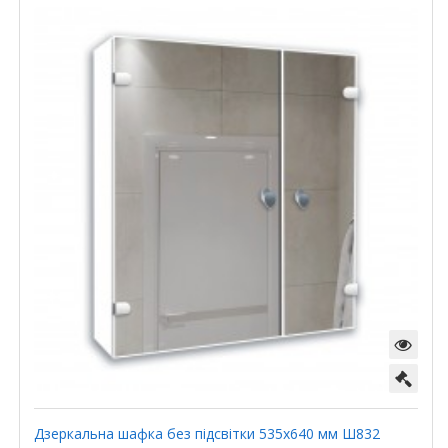
Дзеркальна шафка без підсвітки 535х640 мм Ш832