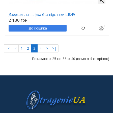
Дзеркальна шафка без підсвітки Ш849
2 130 грн
До кошика
|<
<
1
2
3
4
>
>|
Показано з 25 по 36 із 40 (всього 4 сторінок)