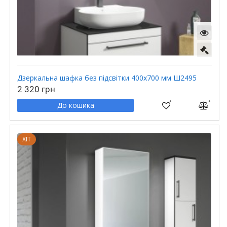
Дзеркальна шафка без підсвітки 400х700 мм Ш2495
2 320 грн
До кошика
ХІТ