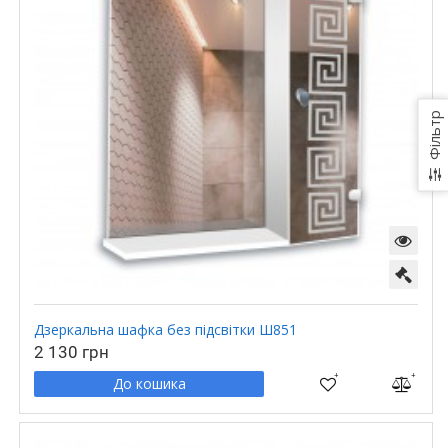
Фільтр
Дзеркальна шафка без підсвітки Ш851
2 130 грн
До кошика