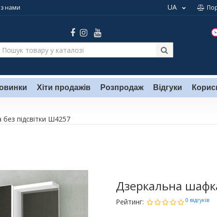
UA
 з нами
По
овинки
Хіти продажів
Розпродаж
Відгуки
Корис
 без підсвітки Ш4257
Дзеркальна шафка
0 відгуків
Рейтинг: