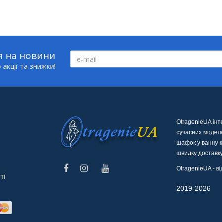
я на новини
акції та знижки!
OtragenieUA ін
сучасних моделе
шафок у ванну к
швидку доставку
OtragenieUA - 
ті
© O
2019-2026