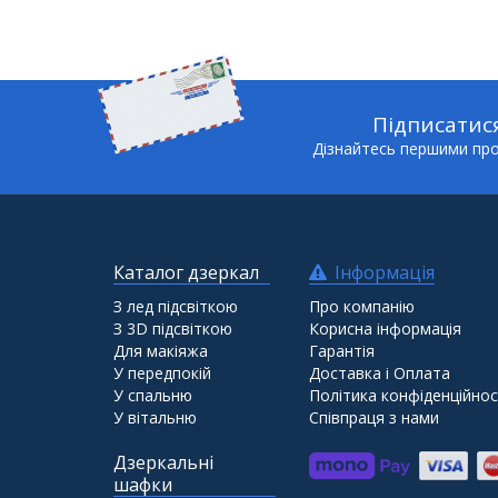
Підписатис
Дізнайтесь першими про 
Каталог дзеркал
Інформація
З лед підсвіткою
Про компанію
З 3D підсвіткою
Корисна інформація
Для макіяжа
Гарантія
У передпокій
Доставка і Оплата
У спальню
Політика конфіденційнос
У вітальню
Співпраця з нами
Дзеркальні
шафки