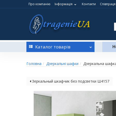
Про компанію
Інформація
Контакти
Співпраця
Каталог
товарів
Н
Головна
Дзеркальні шафки
Дзеркальна шафка
Зеркальный шкафчик без подсветки Ш4157