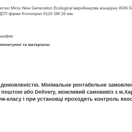
полотно Mirox New Generation Ecological виробництва концерну A
 ДСП фірми Kronospan 0110 SM 16 мм.
 шафки.
плектуючі та матеріали:
 домовленістю. Мінімальне рентабельне замовлен
 поштою або Delivery, можливий самовивіз з м.Ха
ум-класу і при установці проходять контроль якос
.