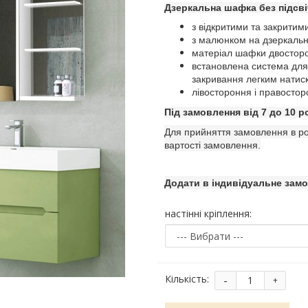
Дзеркальна шафка без підсві
з в
і
дкритими та закритим
з малюнком на дзеркальні
матеріал шафки двостор
встановлена система для 
закривання легким натис
лівостороння і правосторо
Під замовлення від 7 до 10 р
Для прийняття замовлення в ро
вартості замовлення.
Додати в індивідуальне зам
настінні кріплення:
-
Кількість:
+