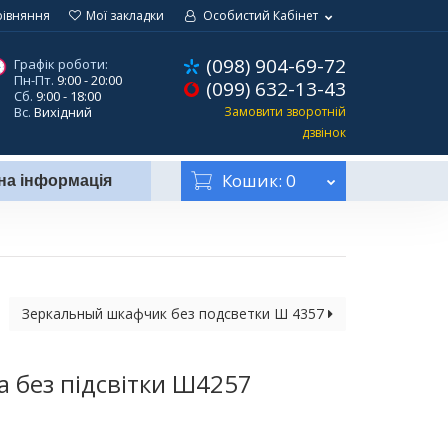
рівняння
Мої закладки
Особистий Кабінет
(098) 904-69-72
Графік роботи:
Пн-Пт.
9:00 - 20:00
(099) 632-13-43
Сб.
9:00 - 18:00
Вс.
Вихідний
Замовити зворотній
дзвінок
Кошик
: 0
на інформація
Зеркальный шкафчик без подсветки Ш 4357
 без підсвітки Ш4257