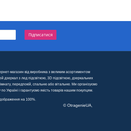
Підписатися
тернет-магазин від виробника з великим асортиментом
й дзеркал з лед підсвіткою, 3D підсвіткою, дзеркальних
імнату, передпокій, спальню або вітальню. Ми організуємо
 по Україні і гарантуємо якість товарів нашим покупцям.
відображення на 100%.
tragenieUA,