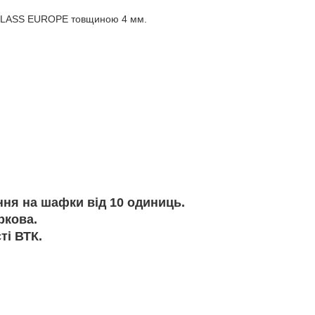
GN GLASS EUROPE товщиною 4 мм.
ня на шафки від 10 одиниць.
ркова.
ті ВТК.