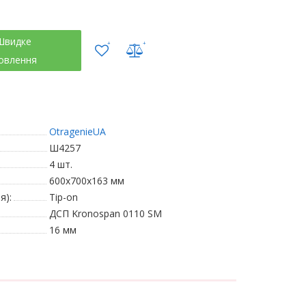
Швидке
овлення
OtragenieUA
Ш4257
4 шт.
600х700х163 мм
я):
Tip-on
ДСП Kronospan 0110 SM
16 мм