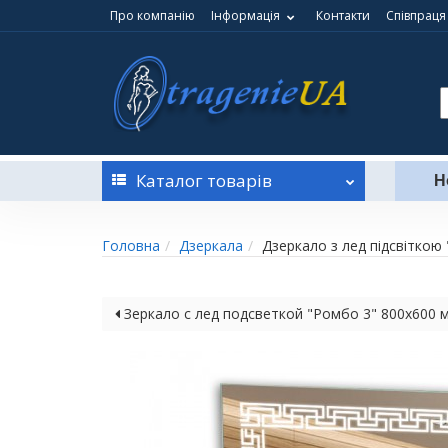
Про компанію
Інформація
Контакти
Співпраця
Каталог
товарів
Н
Головна
Дзеркала
Дзеркало з лед підсвіткою 
Зеркало с лед подсветкой "Ромбо 3" 800х600 