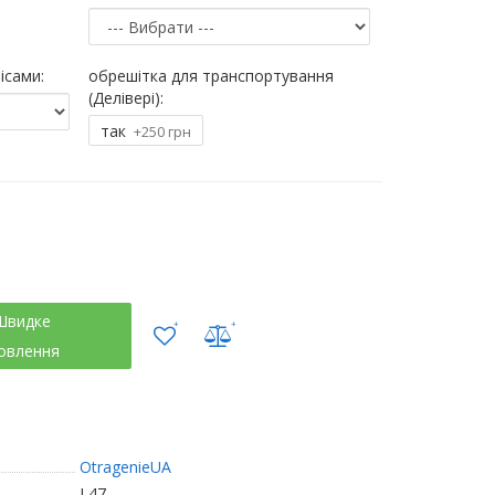
ісами:
обрешітка для транспортування
(Делівері):
так
+250 грн
Швидке
овлення
OtragenieUA
L47