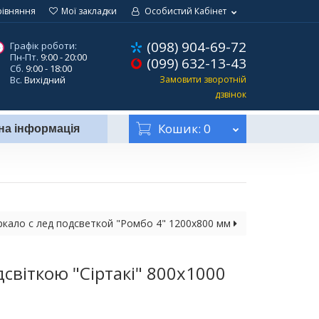
рівняння
Мої закладки
Особистий Кабінет
(098) 904-69-72
Графік роботи:
Пн-Пт.
9:00 - 20:00
(099) 632-13-43
Сб.
9:00 - 18:00
Вс.
Вихідний
Замовити зворотній
дзвінок
Кошик
: 0
на інформація
ркало с лед подсветкой "Ромбо 4" 1200х800 мм
дсвіткою "Сіртакі" 800х1000