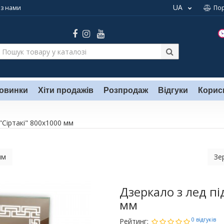
UA
 з нами
По
овинки
Хіти продажів
Розпродаж
Відгуки
Корис
"Сіртакі" 800х1000 мм
мм
Зе
Дзеркало з лед пі
мм
0 відгуків
Рейтинг: