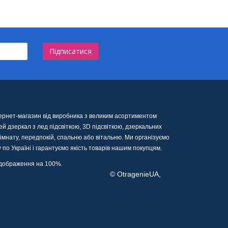
Підписатися
тернет-магазин від виробника з великим асортиментом
й дзеркал з лед підсвіткою, 3D підсвіткою, дзеркальних
імнату, передпокій, спальню або вітальню. Ми організуємо
 по Україні і гарантуємо якість товарів нашим покупцям.
відображення на 100%.
tragenieUA,