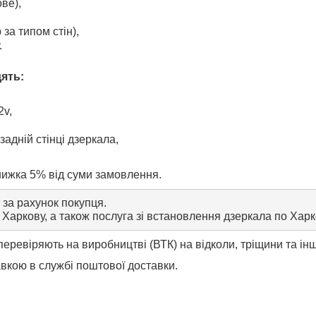
ве),
 за типом стін),
.
дять:
2v,
задній стінці дзеркала,
нижка 5% від суми замовлення.
 за рахунок покупця.
Харкову, а також послуга зі встановлення дзеркала по Харк
перевіряють на виробництві (ВТК) на відколи, тріщини та ін
вкою в службі поштової доставки.