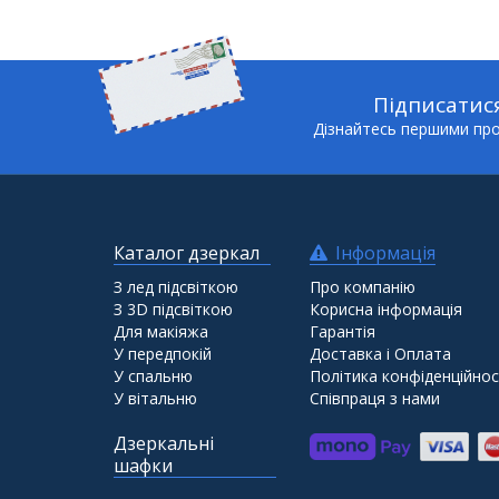
Підписатис
Дізнайтесь першими про 
Каталог дзеркал
Інформація
З лед підсвіткою
Про компанію
З 3D підсвіткою
Корисна інформація
Для макіяжа
Гарантія
У передпокій
Доставка і Оплата
У спальню
Політика конфіденційнос
У вітальню
Співпраця з нами
Дзеркальні
шафки