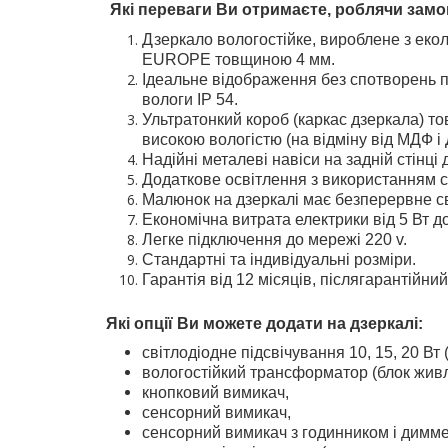
Які переваги Ви отримаєте, роблячи замо
Дзеркало вологостійке, вироблене з еко
EUROPE товщиною 4 мм.
Ідеальне відображення без спотворень пр
вологи IP 54.
Ультратонкий короб (каркас дзеркала) то
високою вологістю (на відміну від МДФ і 
Надійні металеві навіси на задній стінці
Додаткове освітлення з використанням св
Малюнок на дзеркалі має безперервне св
Економічна витрата електрики від 5 Вт до
Легке підключення до мережі 220 v.
Стандартні та індивідуальні розміри.
Гарантія від 12 місяців, післягарантійний
Які опції Ви можете додати на дзеркалі:
світлодіодне підсвічування 10, 15, 20 Вт
вологостійкий трансформатор (блок жив
кнопковий вимикач,
сенсорний вимикач,
сенсорний вимикач з годинником і димме