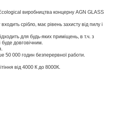
n Ecological виробництва концерну AGN GLASS
ходить срібло, має рівень захисту від пилу і
ходить для будь-яких приміщень, в т.ч. з
і буде довговічним.
я.
ше 50 000 годин безперервної работи.
тіння від 4000 К до 8000К.