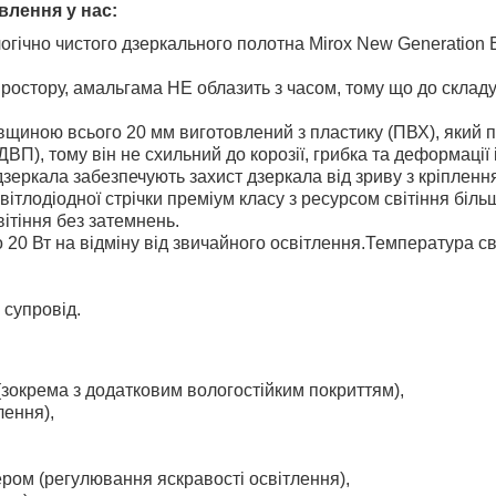
влення у нас:
логічно чистого дзеркального полотна Mirox New Generatio
остору, амальгама НЕ облазить з часом, тому що до складу в
вщиною всього 20 мм виготовлений з пластику (ПВХ), який під
ДВП), тому він не схильний до корозії, грибка та деформації 
 дзеркала забезпечують захист дзеркала від зриву з кріпленн
ітлодіодної стрічки преміум класу з ресурсом світіння біль
ітіння без затемнень.
 20 Вт на відміну від звичайного освітлення.Температура сві
 супровід.
 (зокрема з додатковим вологостійким покриттям),
лення),
ром (регулювання яскравості освітлення),