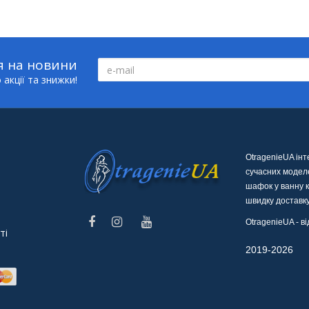
я на новини
акції та знижки!
OtragenieUA ін
сучасних моделе
шафок у ванну к
швидку доставку
OtragenieUA - 
ті
© O
2019-2026