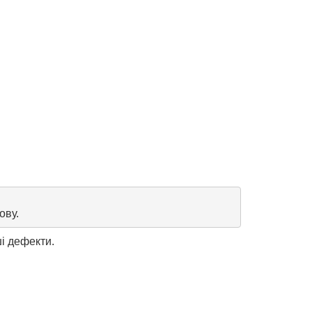
ову.
ші дефекти.