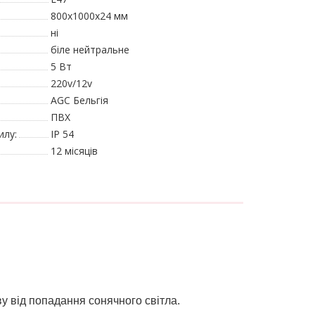
800х1000х24 мм
ні
біле нейтральне
5 Вт
220v/12v
AGC Бельгія
ПВХ
илу:
IP 54
12 місяців
у від попадання сонячного світла.