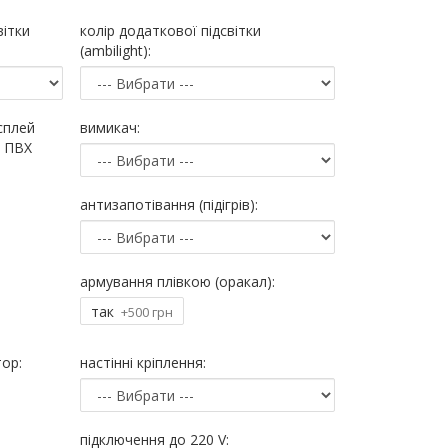
вітки
колір додаткової підсвітки
(ambilight):
сплей
вимикач:
м ПВХ
антизапотівання (підігрів):
армування плівкою (оракал):
так
+500 грн
ор:
настінні кріплення:
підключення до 220 V: