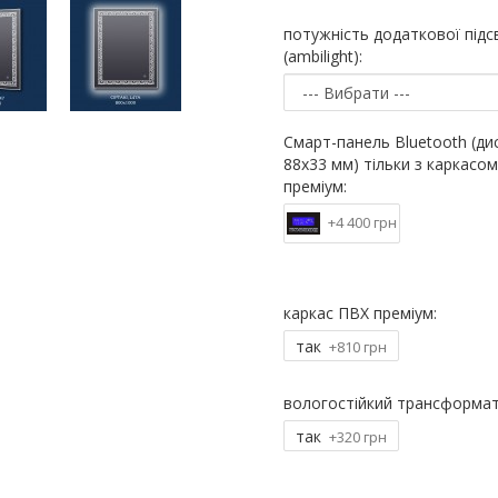
потужність додаткової підс
(ambilight):
Смарт-панель Bluetooth (ди
88х33 мм) тільки з каркасо
преміум:
+4 400 грн
каркас ПВХ преміум:
так
+810 грн
вологостійкий трансформат
так
+320 грн