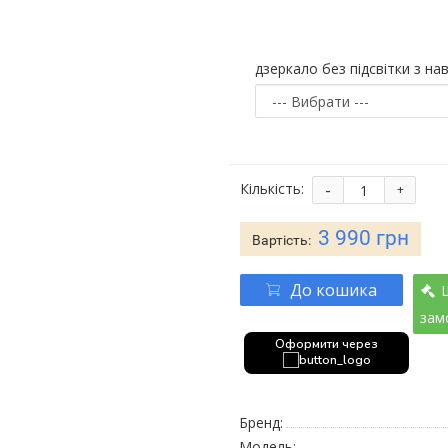
дзеркало без підсвітки з нав
-
Кількість:
+
3 990 грн
Вартість:
До кошика
зам
Оформити через
Бренд:
Модель: