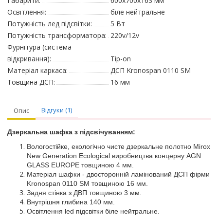
Габарити:
600х700х163 мм
Освітлення:
біле нейтральне
Потужність лед підсвітки:
5 Вт
Потужність трансформатора:
220v/12v
Фурнітура (система
відкривання):
Tip-on
Матеріал каркаса:
ДСП Kronospan 0110 SM
Товщина ДСП:
16 мм
Відгуки (1)
Опис
Дзеркальна шафка
з
підсвічування
м
:
Вологостійке, екологічно чисте дзеркальне полотно Mirox
New Generation Ecological виробництва концерну AGN
GLASS EUROPE товщиною 4 мм.
Матеріал шафки - двосторонній ламінований ДСП фірми
Kronospan 0110 SM товщиною 16 мм.
Задня стінка з ДВП товщиною 3 мм.
Внутрішня глибина 140 мм.
Осв
ітлення
led п
ідсвітки
б
і
ле нейтральне.