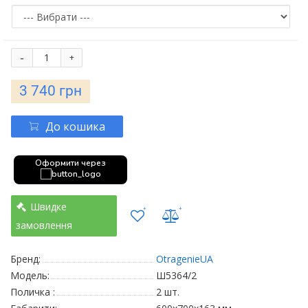
-
+
3 740 грн
До кошика
Оформити через
Швидке
замовлення
Бренд:
OtragenieUA
Модель:
Ш5364/2
Поличка :
2 шт.