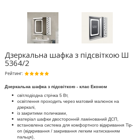
Дзеркальна шафка з підсвіткою Ш
5364/2
Рейтинг:
Дзеркальна шафка з підсвіткою - клас Економ
св
ітлодіодна стрічка
5 Вт,
ос
вітлення
проходит
ь
через матов
и
й
малюнок
на
д
зеркал
і
,
із
закр
итими
пол
и
чками,
матеріал шафки двосторонній ламінований ДСП,
встановлена система для комфортного відкривання Tip-
on (відкривання / закривання легким натисканням
пальця),