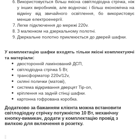
Використовується більш якісна сввітлодіодна стрічка, ніж
у інших виробників, але водночас і більш економічна на
відміну від звичайного освітлення, бо використовує
менше електроенергії.
Л
егке
п
ідключення до мережі
220v.
З малюнком на дзеркальному полотні.
Дзеркальне полотно приклеюється до дверей шафки.
У комплектацію шафки входять тільки якісні комплектуючі
та матеріали:
двосторонній ламінований ДСП,
світлодіодна стрічка 5 Вт,
трансформатор 220v/12v,
скляні полички (матові),
система відкривання дверцят Tip-on,
кріплення на задній стінці шафки.
картонна гофрована коробка.
Додатково за бажанням клієнта можна встановити
світлодіодну стрічку потужністю 10 Вт, механічну
кнопку-вимикач, додати у комплектацію провід з
вилкою для включення в розетку.